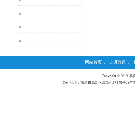
网站首页
/
走进赣昌
/
Copyright ©
公司地址：南昌市高新区高新七路140号万年青科技园