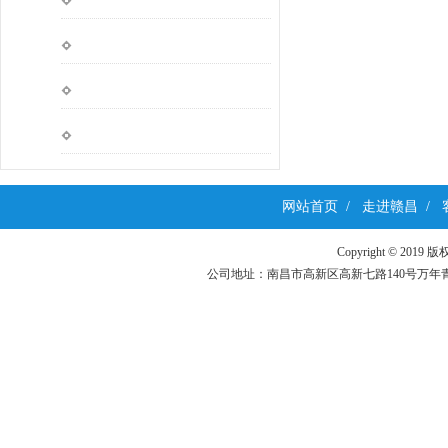
网站首页
/
走进赣昌
/
Copyright ©
公司地址：南昌市高新区高新七路140号万年青科技园