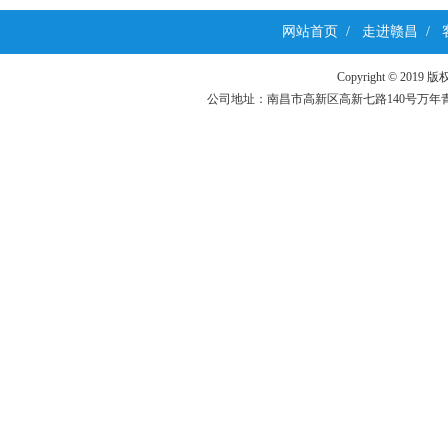
网站首页
/
走进赣昌
/
Copyright ©
公司地址：南昌市高新区高新七路140号万年青科技园