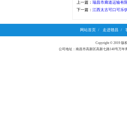
上一篇：
瑞昌市廊道运输有限
下一篇：
江西太古可口可乐饮
网站首页
/
走进赣昌
/
Copyright ©
公司地址：南昌市高新区高新七路140号万年青科技园